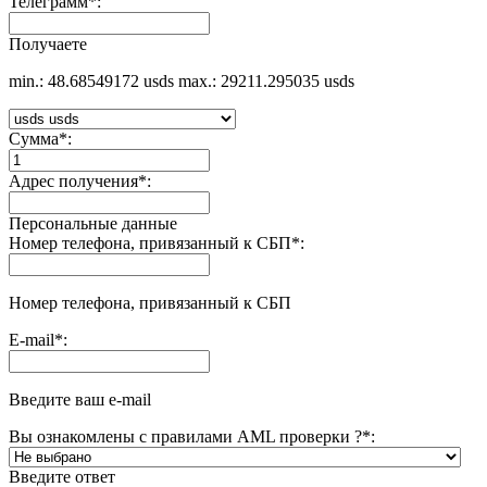
Телеграмм
*
:
Получаете
min.: 48.68549172 usds
max.: 29211.295035 usds
Сумма
*
:
Адрес получения
*
:
Персональные данные
Номер телефона, привязанный к СБП
*
:
Номер телефона, привязанный к СБП
E-mail
*
:
Введите ваш e-mail
Вы ознакомлены с правилами AML проверки ?
*
:
Введите ответ