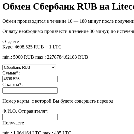
Обмен Сбербанк RUB на Litec
Обмен производится в течение 10 — 180 минут после получени
Оплату необходимо произвести в течение 30 минут, по истечен
Отдаете
Курс:
4698.525 RUB = 1 LTC
min.: 5000 RUB
max.: 2278784.62183 RUB
Сумма
*
:
С карты
*
:
Номер карты, с которой Вы будете совершать перевод.
Ф.И.О. Отправителя
*
:
Получаете
min.: 1.064164 LTC
max.: 485 LTC