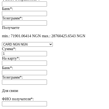
Банк
*
:
Телеграмм
*
:
Получаете
min.: 71901.06414 NGN
max.: 28760425.6543 NGN
Сумма
*
:
На карту
*
:
Банк
*
:
Телеграмм
*
:
Для связи
ФИО получателя
*
: